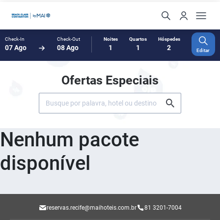
Check-In
Check-Out
Noites
Quartos
Hóspedes
07 Ago
08 Ago
1
1
2
Editar
Ofertas Especiais
Nenhum pacote
disponível
reservas.recife@maihoteis.com.br
81 3201-7004