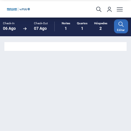
Check-In
Check-Out
Noites
Quartos
Hóspedes
06 Ago
07 Ago
1
1
2
Editar