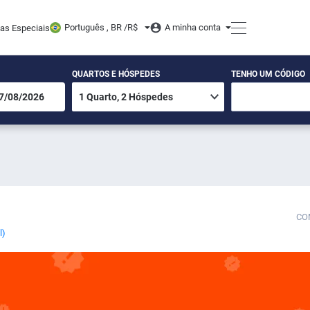
Português , BR /
R$
A minha conta
tas Especiais
QUARTOS E HÓSPEDES
TENHO UM CÓDIGO
CO
l)