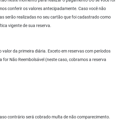
rtão neste momento para realizar o pagamento OU se você for
mos conferir os valores antecipadamente. Caso você não
 serão realizadas no seu cartão que foi cadastrado como
tica vigente de sua reserva.
alor da primeira diária. Exceto em reservas com períodos
rva for Não Reembolsável (neste caso, cobramos a reserva
caso contrário será cobrado multa de não comparecimento.