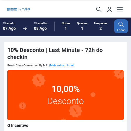
Check-In
Check-Out
Noites
Quartos
Hóspedes
07 Ago
08 Ago
1
1
2
Editar
10% Desconto | Last Minute - 72h do
checkin
Beach Class Convention By MAI
(Mais sobre o hotel)
10,00%
Desconto
O Incentivo