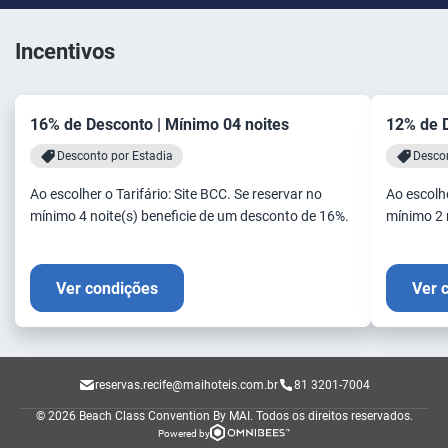
Incentivos
16% de Desconto | Mínimo 04 noites
12% de D
Desconto por Estadia
Descon
Ao escolher o Tarifário: Site BCC. Se reservar no
Ao escolhe
mínimo 4 noite(s) beneficie de um desconto de 16%.
mínimo 2 
Ver condições
Ver 
reservas.recife@maihoteis.com.br
81 3201-7004
© 2026 Beach Class Convention By MAI.
Todos os direitos reservados.
Powered by