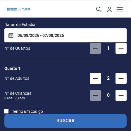
Beach Class Convention
Datas da Estadia
1
Nº de Quartos
Quarto
1
2
Nº de Adultos
Nº de Crianças
0
0 aos
17
Anos
Tenho um código
BUSCAR