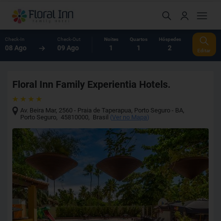
Check-In
Check-Out
Noites
Quartos
Hóspedes
08 Ago
09 Ago
1
1
2
Editar
Floral Inn Family Experientia Hotels.
Av. Beira Mar, 2560 - Praia de Taperapua, Porto Seguro - BA
,
Porto Seguro
,
45810000
,
Brasil
(
Ver no Mapa
)