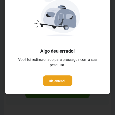
momentos entre as pessoas que mais se amam.
LER MAIS
Horários de Check-in
Check-in a partir das 14h00m
Check-out até 12h00m
Horários da Recepção
Aberto das 0h00m
Algo deu errado!
Até às 23h59m
Você foi redirecionado para prosseguir com a sua
Horários do Café da Manhã
pesquisa.
A partir das 7h00m
Até às 10h00m
Ok, entendi.
RESERVAR AGORA