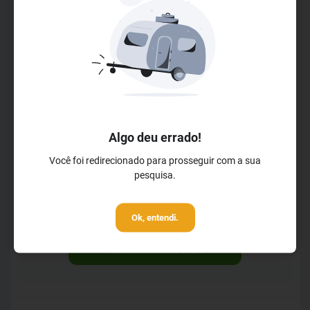
momentos entre as pessoas que mais se amam.
LER MAIS
Horários de Check-in
Check-in a partir das 14h00m
Check-out até 12h00m
Horários da Recepção
Aberto das 0h00m
Algo deu errado!
Até às 23h59m
Você foi redirecionado para prosseguir com a sua
Horários do Café da Manhã
pesquisa.
A partir das 7h00m
Até às 10h00m
Ok, entendi.
RESERVAR AGORA