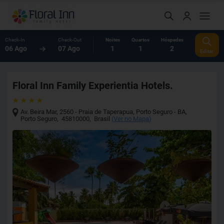
Check-In
Check-Out
Noites
Quartos
Hóspedes
06 Ago
07 Ago
1
1
2
Editar
Floral Inn Family Experientia Hotels.
Av. Beira Mar, 2560 - Praia de Taperapua, Porto Seguro - BA
,
Porto Seguro
,
45810000
,
Brasil
(
Ver no Mapa
)