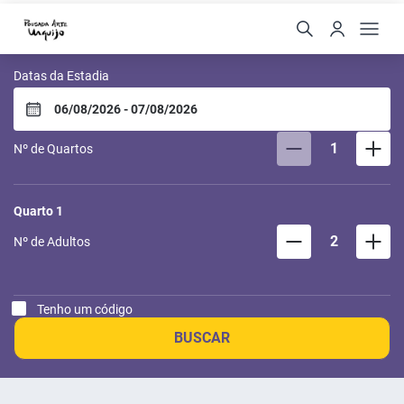
Pousada Arte Urquijo
Datas da Estadia
1
Nº de Quartos
Quarto
1
2
Nº de Adultos
Tenho um código
BUSCAR