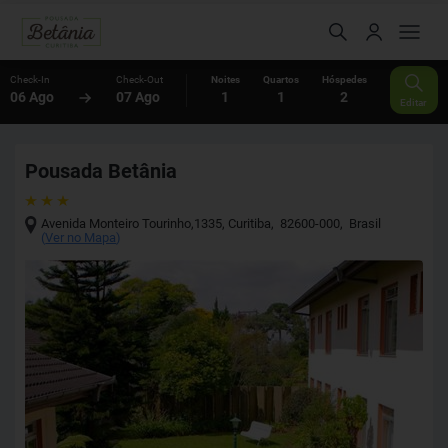
Check-In
Check-Out
Noites
Quartos
Hóspedes
06 Ago
07 Ago
1
1
2
Editar
Pousada Betânia
Avenida Monteiro Tourinho,1335
,
Curitiba
,
82600-000
,
Brasil
(
Ver no Mapa
)