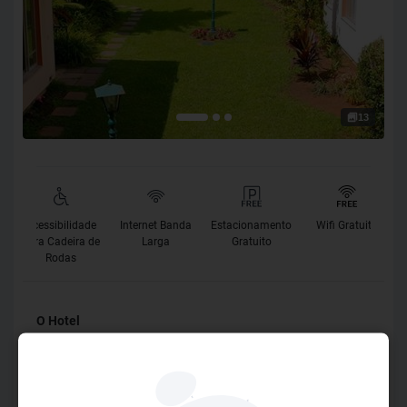
13
Acessibilidade
Internet Banda
Estacionamento
Wifi Gratuito
para Cadeira de
Larga
Gratuito
Rodas
O Hotel
São 36 apartamentos para curtir a tranquilidade e ficar
bem à vontade em Curitiba. Os quartos contam com Ar
condicionados, tv a cabo, internet wi-fi gratuita, serviço de