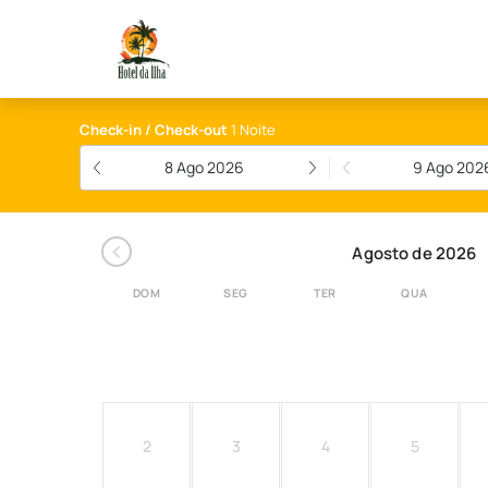
Hotel da Ilha
Check-in / Check-out
1 Noite
8 Ago 2026
9 Ago 202
‹
Agosto de 2026
DOM
SEG
TER
QUA
2
3
4
5