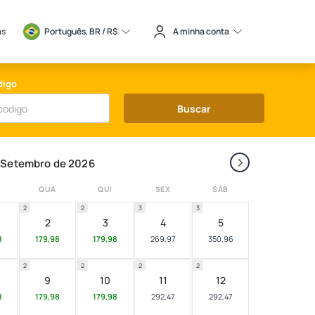
as
Português, BR / 
R$
A minha conta
digo
Buscar
›
Setembro de 2026
QUA
QUI
SEX
SÁB
2
2
3
3
2
3
4
5
8
179,98
179,98
269,97
350,96
2
2
2
2
9
10
11
12
8
179,98
179,98
292,47
292,47