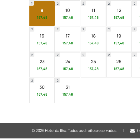
2
2
2
2
2
9
10
11
12
157,48
157,48
157,48
157,48
2
2
2
2
2
16
17
18
19
157,48
157,48
157,48
157,48
2
2
2
2
2
23
24
25
26
157,48
157,48
157,48
157,48
2
2
30
31
157,48
157,48
© 2026 Hotel da Ilha.
Todos os direitos reservados.
h