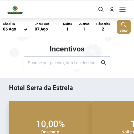
Check-In
Check-Out
Noites
Quartos
Hóspedes
06 Ago
07 Ago
1
1
2
Editar
Incentivos
Hotel Serra da Estrela
10,00%
Desconto
Noite 