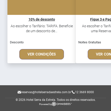
10% de desconto
Fique 3 e Pag
Ao escolher o Tarifário: TARIFA. Beneficie
Ao escolher o Tarif
de um desconto de...
uma Reserva p
Desconto
Noites Gratuitas
VER CONDIÇÕES
VER CO
reservas@hotelserradaestrela.com.br
12 3669 8000
© 2026 Hotel Serra da Estrela.
Todos os direitos reservados.
Powered by