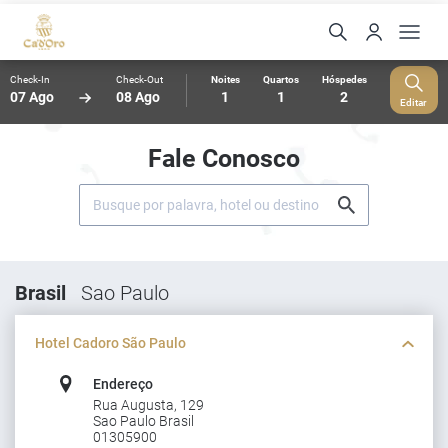
Check-In
Check-Out
Noites
Quartos
Hóspedes
07 Ago
08 Ago
1
1
2
Editar
Fale Conosco
Brasil
Sao Paulo
Hotel Cadoro São Paulo
Endereço
Rua Augusta, 129
Sao Paulo Brasil
01305900