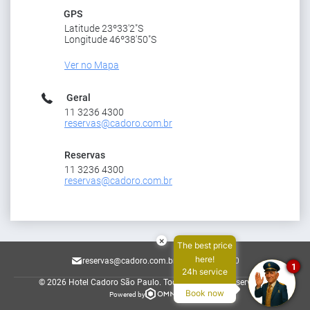
GPS
Latitude 23º33'2"S
Longitude 46º38'50"S
Ver no Mapa
Geral
11 3236 4300
reservas@cadoro.com.br
Reservas
11 3236 4300
reservas@cadoro.com.br
×
The best price
here!
reservas@cadoro.com.br
11 3236 4300
1
24h service
© 2026 Hotel Cadoro São Paulo.
Todos os direitos reservados.
Book now
Powered by