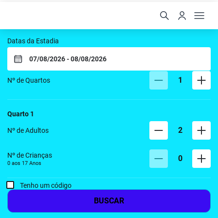
Pousada Marie Claire Fla
Datas da Estadia
1
Nº de Quartos
Quarto
1
2
Nº de Adultos
Nº de Crianças
0
0 aos
17
Anos
Tenho um código
BUSCAR