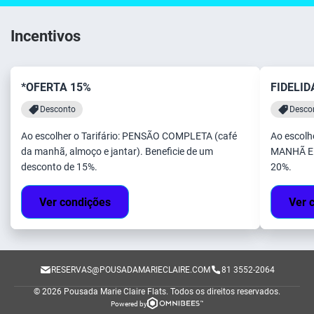
Incentivos
*OFERTA 15%
FIDELID
Desconto
Desco
Ao escolher o Tarifário: PENSÃO COMPLETA (café
Ao escolh
da manhã, almoço e jantar). Beneficie de um
MANHÃ E J
desconto de 15%.
20%.
Ver condições
Ver 
RESERVAS@POUSADAMARIECLAIRE.COM
81 3552-2064
© 2026 Pousada Marie Claire Flats.
Todos os direitos reservados.
Powered by