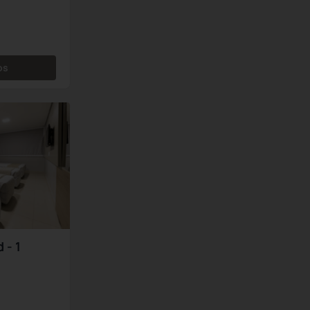
os
 - 1