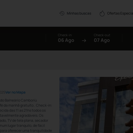
Ofertas Especia
Minhas buscas
Check-in
Check-out
06 Ago
07 Ago
-025
Ver no Mapa
 do Balneário Camboriú
afé da manhã gratuito.. Check-in:
ecida das 11 as 21hs todos os
tavelmente agradáveis. Os
do, TV de tela plana, secador
num lugar tranquilo, de fácil
para oferecer uma tranquilidade