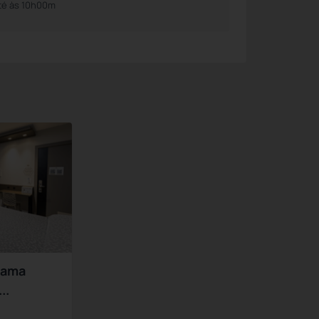
té às 10h00m
Cama
..