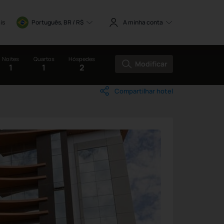
is
Português, BR / 
R$
A minha conta
Noites
Quartos
Hóspedes
Modificar
1
1
2
Compartilhar hotel