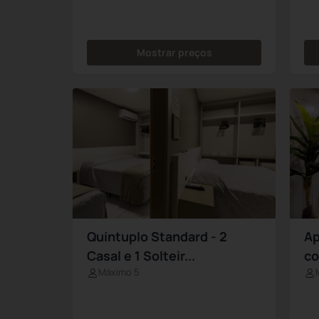
Mostrar preços
Quíntuplo Standard - 2
Ap
Casal e 1 Solteir...
co
Máximo 5