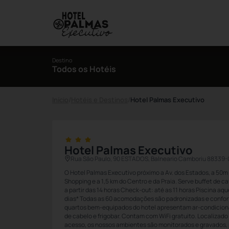
Destino
Todos os Hotéis
Início
/
Hotéis e Destinos
/
Hotel Palmas Executivo
Hotel Palmas Executivo
Rua São Paulo, 90 ESTADOS, Balneario Camboriu 88339
O Hotel Palmas Executivo próximo a Av. dos Estados, a 50m
Shopping e a 1,5 km do Centro e da Praia. Serve buffet de c
a partir das 14 horas Check-out: até as 11 horas Piscina aqu
dias* Todas as 60 acomodações são padronizadas e confor
quartos bem-equipados do hotel apresentam ar-condiciona
de cabelo e frigobar. Contam com WiFi gratuito. Localizado 
acesso, os nossos ambientes são monitorados e gravados, 