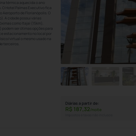
cina térmica aquecida o ano
. O Hotel Palmas Executivo fica
o Aeroporto de Florianópolis. O
). A cidade possui várias
óximas como Itajaí (15km),
) podem ser ótimas opções para
ece estacionamento no local por
físico/virtual o mesmo usado na
e terceiros.
Diárias a partir de:
R$
187,
32
/noite
Impostos e taxas não inclusos