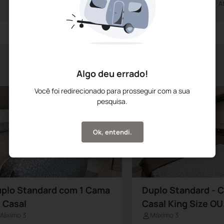
Até às 0h00m
A
Algo deu errado!
Você foi redirecionado para prosseguir com a sua
pesquisa.
Ok, entendi.
plo Standard com 1 Cama
Duplo Standard - 
 Casal
Casal King Size OU.
Máximo 3
Máximo 3