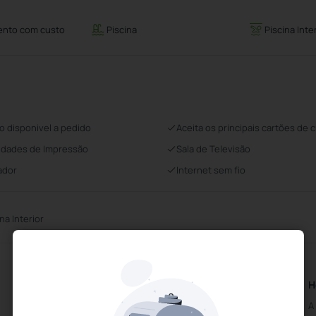
ento com custo
Piscina
Piscina Inte
o disponivel a pedido
Aceita os principais cartões de c
lidades de Impressão
Sala de Televisão
ador
Internet sem fio
na Interior
Horários da Recepção
H
Aberto das 0h00m
A