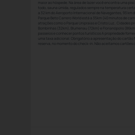
maior ao hóspede. Na área de lazer você encontra uma pis
todo, sauna úmida, regulados sempre na temperatura certa
a 32 km do Aeroporto Internacional de Navegantes, 93 km d
Parque Beto Carrero World está a 35km (40 minutos de carro
atrações como o Parque Unipraias e Cristo Luz.. Cidades pr
Bombinhas (32km), Blumenau (72km) e Florianópolis (86km
passeios e conhecer pontos turísticos A propriedade forn
uma taxa adicional. Obrigatório a apresentação do cartão 
reserva, no momento do check-in. Não aceitamos cartões d