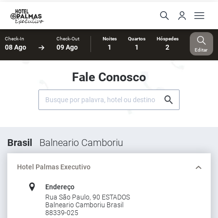
Check-In
Check-Out
Noites
Quartos
Hóspedes
08 Ago
09 Ago
1
1
2
Editar
Fale Conosco
Brasil
Balneario Camboriu
Hotel Palmas Executivo
Endereço
Rua São Paulo, 90 ESTADOS
Balneario Camboriu Brasil
88339-025