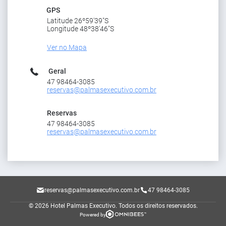
GPS
Latitude 26º59'39"S
Longitude 48º38'46"S
Ver no Mapa
Geral
47 98464-3085
reservas@palmasexecutivo.com.br
Reservas
47 98464-3085
reservas@palmasexecutivo.com.br
reservas@palmasexecutivo.com.br
47 98464-3085
© 2026 Hotel Palmas Executivo.
Todos os direitos reservados.
Powered by