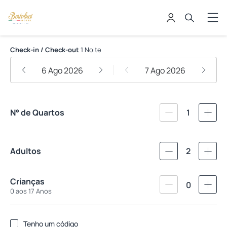
Bertoluci Hotel
Check-in / Check-out
1 Noite
6 Ago 2026
7 Ago 2026
N° de Quartos
1
Adultos
2
Crianças
0
0 aos 17 Anos
Tenho um código