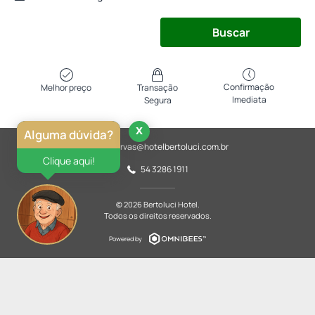
Buscar
Confirmação
Melhor preço
Transação
Imediata
Segura
x
Alguma dúvida?
reservas@hotelbertoluci.com.br
Clique aqui!
54 3286 1911
© 2026 Bertoluci Hotel.
Todos os direitos reservados.
Powered by