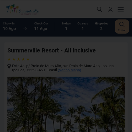
Check-In
Check-Out
Noites
Quartos
Hóspedes
10 Ago
11 Ago
1
1
2
Editar
Summerville Resort - All Inclusive
Estr. Ac. p/ Praia de Muro Alto, s/n Praia de Muro Alto, Ipojuca
,
Ipojuca
,
55593-460
,
Brasil
(
Ver no Mapa
)