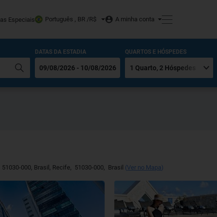
Português , BR /
R$
A minha conta
tas Especiais
DATAS DA ESTADIA
QUARTOS E HÓSPEDES
 51030-000, Brasil
,
Recife
,
51030-000
,
Brasil
(
Ver no Mapa
)