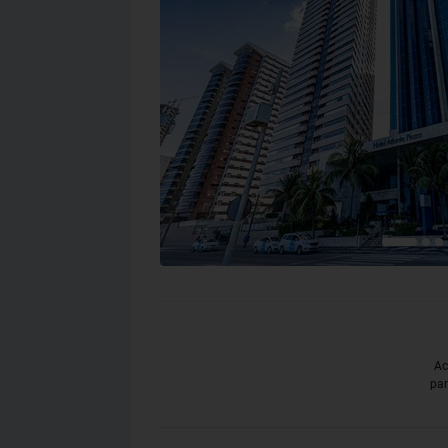
Ac
par