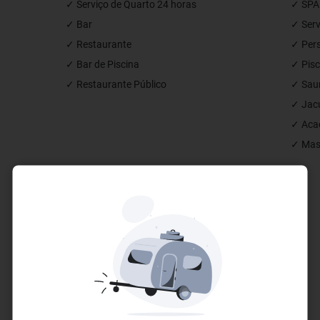
✓ Serviço de Quarto 24 horas
✓ SPA
✓ Bar
✓ Ser
✓ Restaurante
✓ Pers
✓ Bar de Piscina
✓ Pisc
✓ Restaurante Público
✓ Sau
✓ Jac
✓ Acad
✓ Mas