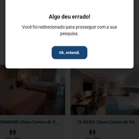
Algo deu errado!
Você foi redirecionado para prosseguir com a sua
pesquisa.
Ok, entendi.
TANDARD (Duas Camas de S...
CLASSIC (Duas Camas de So...
Max. PAX
Max. PAX