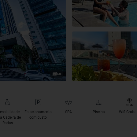
68
essibilidade
Estacionamento
SPA
Piscina
Wifi Gratui
a Cadeira de
com custo
Rodas