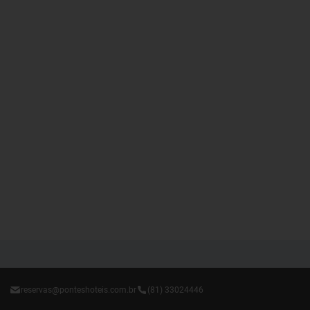
reservas@ponteshoteis.com.br
(81) 33024446