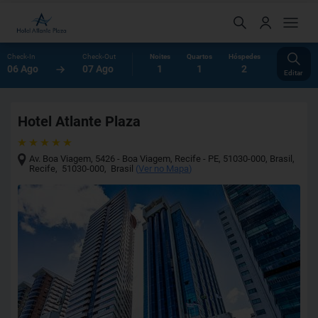
Check-In
Check-Out
Noites
Quartos
Hóspedes
06 Ago
07 Ago
1
1
2
Editar
Hotel Atlante Plaza
Av. Boa Viagem, 5426 - Boa Viagem, Recife - PE, 51030-000, Brasil
,
Recife
,
51030-000
,
Brasil
(
Ver no Mapa
)