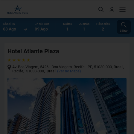
Check-In
Check-Out
Noites
Quartos
Hóspedes
08 Ago
09 Ago
1
1
2
Editar
Hotel Atlante Plaza
Av. Boa Viagem, 5426 - Boa Viagem, Recife - PE, 51030-000, Brasil
,
Recife
,
51030-000
,
Brasil
(
Ver no Mapa
)