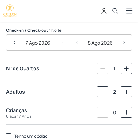
Crillon Palace Hotel
Check-in / Check-out
1 Noite
7 Ago 2026
8 Ago 2026
N° de Quartos
1
Adultos
2
Crianças
0
0 aos 17 Anos
Tenho um código