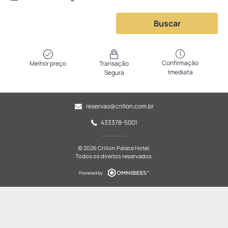
Buscar
Confirmação
Melhor preço
Transação
Imediata
Segura
reservas@crillon.com.br
433378-5001
© 2026 Crillon Palace Hotel.
Todos os direitos reservados.
Powered by