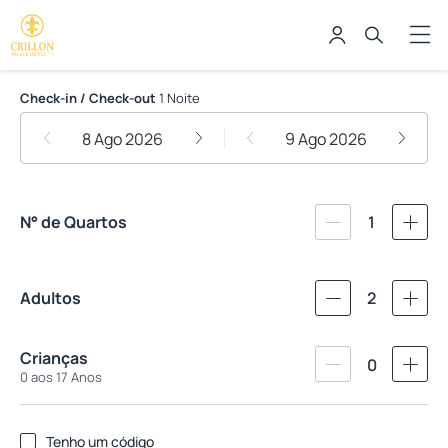
Crillon Palace Hotel
Check-in / Check-out
1 Noite
8 Ago 2026
9 Ago 2026
N° de Quartos
1
Adultos
2
Crianças
0
0 aos 17 Anos
Tenho um código