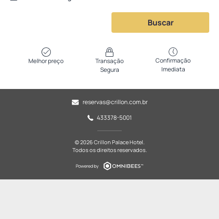
Buscar
Confirmação
Melhor preço
Transação
Imediata
Segura
reservas@crillon.com.br
433378-5001
© 2026 Crillon Palace Hotel.
Todos os direitos reservados.
Powered by