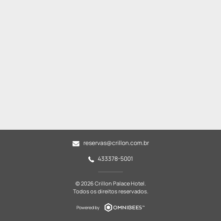
reservas@crillon.com.br
433378-5001
© 2026 Crillon Palace Hotel.
Todos os direitos reservados.
Powered by