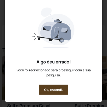
Diárias a partir de:
R$
486,
00
Reservar Agora
/noite
Impostos e taxas não inclusos
Check-in
Check-out
Noites
Quartos
Hóspedes
06 Ago
07 Ago
1
1
2
Tipos de Quarto
Algo deu errado!
Você foi redirecionado para prosseguir com a sua
pesquisa.
Ok, entendi.
Suíte Premium Casal
Suíte Premium 