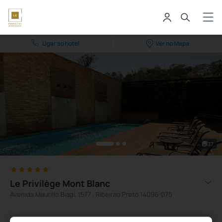
Ligar ao hotel
Ver no Mapa
37
Le Privilège Mont Blanc
Avenida Maurílio Biagi, 1577 , Ribeirao Preto 14096-075