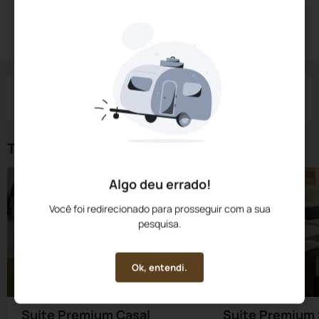
Diárias a partir de:
R$
486,
00
Reservar Agora
/noite
Impostos e taxas não inclusos
Check-in
Check-out
Noites
Quartos
Hóspedes
06 Ago
07 Ago
1
1
2
Tipos de Quarto
Algo deu errado!
Você foi redirecionado para prosseguir com a sua
pesquisa.
Ok, entendi.
Suíte Premium Casal
Suíte Premium 