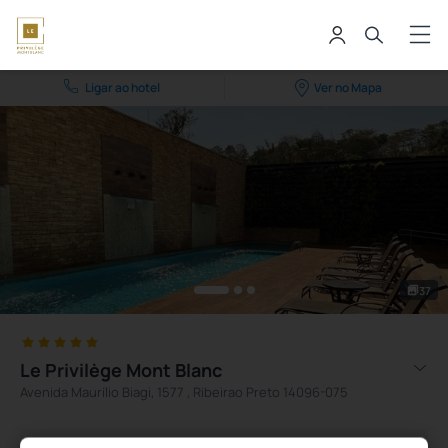
Ligar ao hotel
Ver no Mapa
37
Le Privilège Mont Blanc
Avenida Maurílio Biagi, 1577 , Ribeirao Preto 14096-075