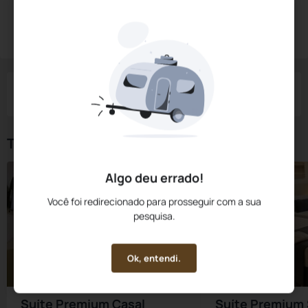
Diárias a partir de:
R$
486,
00
Reservar Agora
/noite
Impostos e taxas não inclusos
Check-in
Check-out
Noites
Quartos
Hóspedes
06 Ago
07 Ago
1
1
2
Tipos de Quarto
Algo deu errado!
Você foi redirecionado para prosseguir com a sua
pesquisa.
Ok, entendi.
Suíte Premium Casal
Suíte Premium 