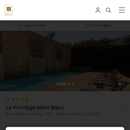
Ligar ao hotel
Ver no Mapa
37
Le Privilège Mont Blanc
Avenida Maurílio Biagi, 1577 , Ribeirao Preto 14096-075