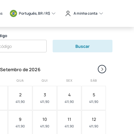
as
Português, BR / 
R$
A minha conta
digo
Buscar
›
Setembro de 2026
QUA
QUI
SEX
SÁB
2
3
4
5
0
411,90
411,90
411,90
411,90
9
10
11
12
0
411,90
411,90
411,90
411,90