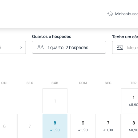
rande
Minhas busc
Quartos e hóspedes
Tenho um có
6
QUI
SEX
SÁB
DOM
SEG
TER
1
1
411,9
8
6
7
8
6
7
411,90
411,90
411,90
411,9