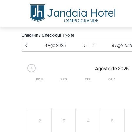
Jandaia Hotel Campo G
Check-in / Check-out
1 Noite
8 Ago 2026
9 Ago 202
‹
Agosto de 2026
DOM
SEG
TER
QUA
2
3
4
5