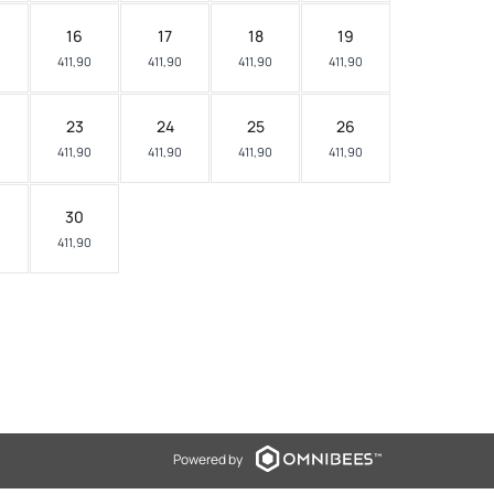
16
17
18
19
0
411,90
411,90
411,90
411,90
23
24
25
26
0
411,90
411,90
411,90
411,90
30
0
411,90
Powered by