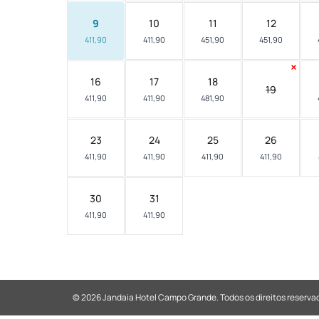
9
10
11
12
411,90
411,90
451,90
451,90
16
17
18
19
411,90
411,90
481,90
23
24
25
26
411,90
411,90
411,90
411,90
30
31
411,90
411,90
© 2026 Jandaia Hotel Campo Grande.
Todos os direitos reserva