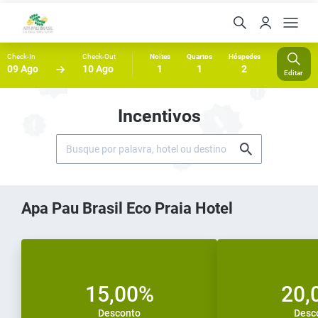
Check-In
Check-Out
Noites
Quartos
Hóspedes
09 Ago
10 Ago
1
1
2
Editar
Incentivos
Apa Pau Brasil Eco Praia Hotel
15,00%
20,
Desconto
Desc