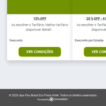
15% OFF
20 % OFF - 4
Ao escolher o Tarifário: Melhor tarifario
Ao escolher o Tarifár
disponivel. Benefi...
disponivel.
Desconto
Desconto por Estadia
VER CONDIÇÕES
VER CO
© 2026 Apa Pau Brasil Eco Praia Hotel.
Todos os direitos reservados.
Powered by