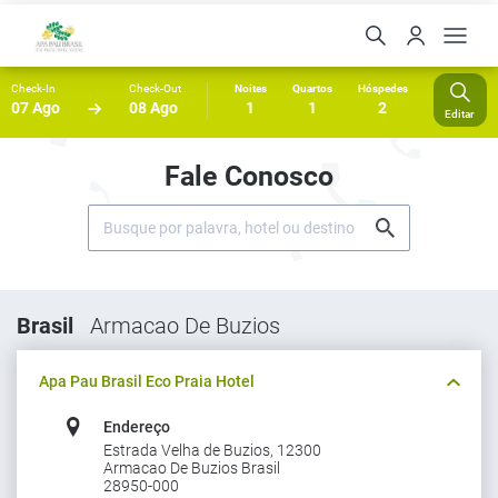
Check-In
Check-Out
Noites
Quartos
Hóspedes
07 Ago
08 Ago
1
1
2
Editar
Fale Conosco
Brasil
Armacao De Buzios
Apa Pau Brasil Eco Praia Hotel
Endereço
Estrada Velha de Buzios, 12300
Armacao De Buzios Brasil
28950-000