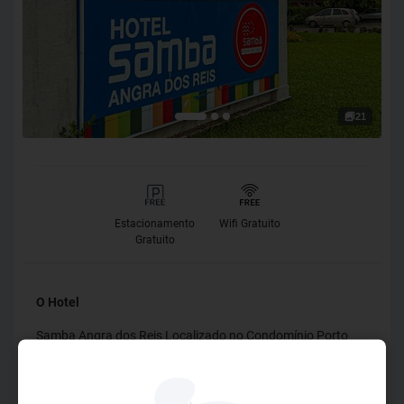
21
Estacionamento
Wifi Gratuito
Gratuito
O Hotel
Samba Angra dos Reis Localizado no Condomínio Porto
Bracuhy, uma das regiões mais charmosas de Angra dos
Reis (RJ), o Samba Angra dos Reis combina conforto, lazer