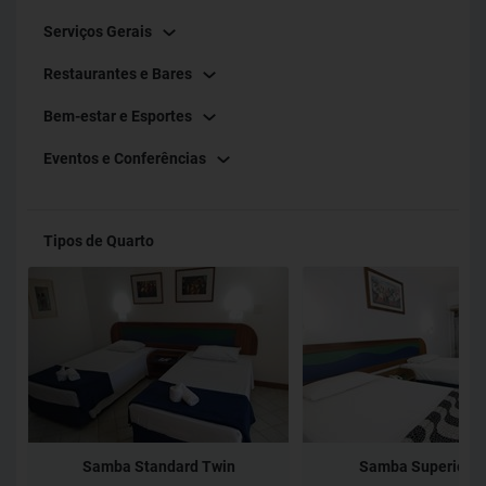
barco, mergulho e visitas às mais belas praias e ilhas de
Serviços Gerais
Angra dos Reis. Viva momentos inesquecíveis em um dos
destinos mais encantadores do litoral brasileiro. Não
Restaurantes e Bares
aceitamos animais de estimação.
Bem-estar e Esportes
Eventos e Conferências
Tipos de Quarto
Samba Standard Twin
Samba Superior T