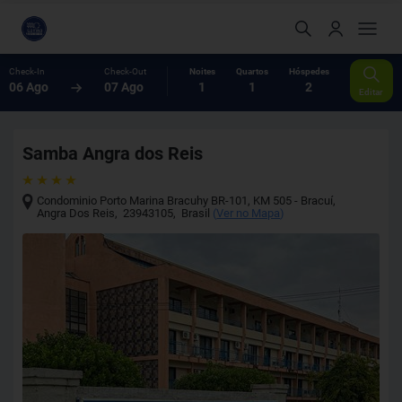
Check-In
Check-Out
Noites
Quartos
Hóspedes
06 Ago
07 Ago
1
1
2
Editar
Samba Angra dos Reis
Condominio Porto Marina Bracuhy BR-101, KM 505 - Bracuí
,
Angra Dos Reis
,
23943105
,
Brasil
(
Ver no Mapa
)