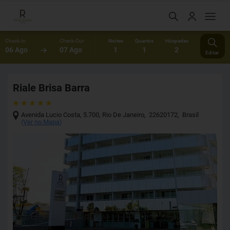
Check-In
Check-Out
Noites
Quartos
Hóspedes
06 Ago
07 Ago
1
1
2
Editar
Riale Brisa Barra
Avenida Lucio Costa, 5.700
,
Rio De Janeiro
,
22620172
,
Brasil
(
Ver no Mapa
)