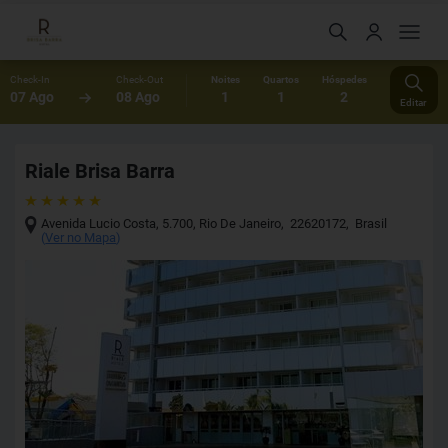
Check-In
Check-Out
Noites
Quartos
Hóspedes
07 Ago
08 Ago
1
1
2
Editar
Riale Brisa Barra
Avenida Lucio Costa, 5.700
,
Rio De Janeiro
,
22620172
,
Brasil
(
Ver no Mapa
)