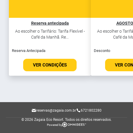
Reserva antecipada
AGOSTO
Ao escolher o Tarifário: Tarifa Flexível -
Ao escolher o Tarifár
Café da Manhã. Re...
Café da Ma
Reserva Antecipada
Desconto
VER CONDIÇÕES
VER CO
reservas@zagaia.com.br
6721802280
© 2026 Zagaia Eco Resort.
Todos os direitos reservados.
Powered by