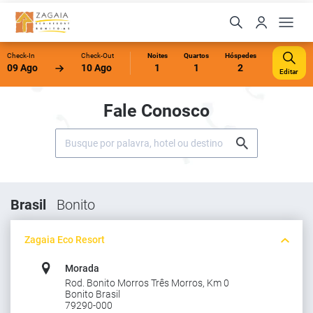
Check-In
Check-Out
Noites
Quartos
Hóspedes
09 Ago
10 Ago
1
1
2
Editar
Fale Conosco
Brasil
Bonito
Zagaia Eco Resort
Morada
Rod. Bonito Morros Três Morros, Km 0
Bonito Brasil
79290-000