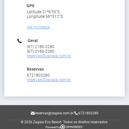
GPS
Latitude 21º6'35"S
Longitude 56º31'2"S
Ver no Mapa
Geral
(67) 2180-2280
(67) 2180-2280
reservas@zagaia.com.br
Reservas
6721802280
reservas@zagaia.com.br
reservas@zagaia.com.br
6721802280
© 2026 Zagaia Eco Resort.
Todos os direitos reservados.
Powered by