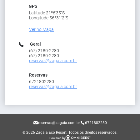
GPS
Latitude 21º6'35"S
Longitude 56º31'2"S
Ver no Mapa
Geral
(67) 2180-2280
(67) 2180-2280
reservas@zagaia.com.br
Reservas
6721802280
reservas@zagaia.com.br
reservas@zagaia.com.br
6721802280
© 2026 Zagaia Eco Resort.
Todos os direitos reservados.
Powered by