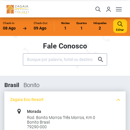
Check-In
Check-Out
Noites
Quartos
Hóspedes
08 Ago
09 Ago
1
1
2
Editar
Fale Conosco
Brasil
Bonito
Zagaia Eco Resort
Morada
Rod. Bonito Morros Três Morros, Km 0
Bonito Brasil
79290-000