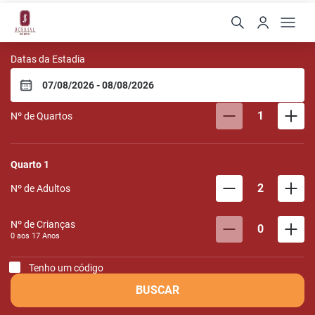
Scorial Rio Hotel
Datas da Estadia
1
Nº de Quartos
Quarto
1
2
Nº de Adultos
Nº de Crianças
0
0 aos
17
Anos
Tenho um código
BUSCAR