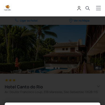
Ligar ao hotel
Ver no Mapa
18
Hotel Canto do Rio
Av: Doutor Francisco Loup, 338 Maresias, Sao Sebastiao 11628-115