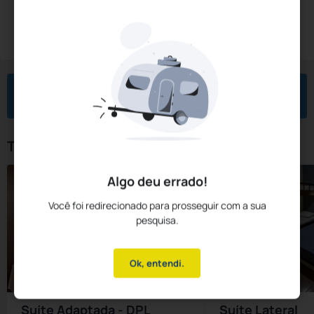
Diárias a partir de:
R$
299,
20
Reservar Agora
/noite
Impostos e taxas não inclusos
Check-in
Check-out
Noites
Quartos
Hóspedes
06 Ago
07 Ago
1
1
2
Tipos de Quarto
Algo deu errado!
Você foi redirecionado para prosseguir com a sua
pesquisa.
Ok, entendi.
Suíte Adaptada - DPL
Suíte Lateral