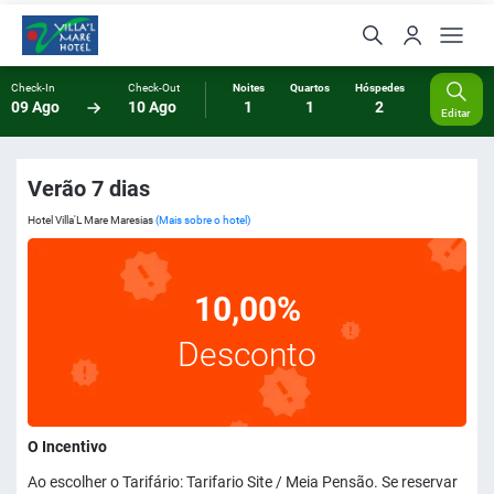
Check-In
Check-Out
Noites
Quartos
Hóspedes
09 Ago
10 Ago
1
1
2
Editar
Verão 7 dias
Hotel Villa'L Mare Maresias
(Mais sobre o hotel)
10,00%
Desconto
O Incentivo
Ao escolher o Tarifário: Tarifario Site / Meia Pensão. Se reservar