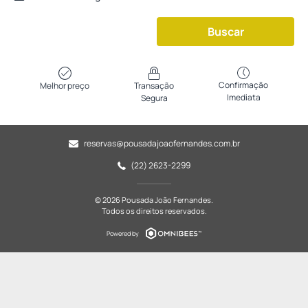
Buscar
Confirmação
Melhor preço
Transação
Imediata
Segura
reservas@pousadajoaofernandes.com.br
(22) 2623-2299
© 2026 Pousada João Fernandes.
Todos os direitos reservados.
Powered by