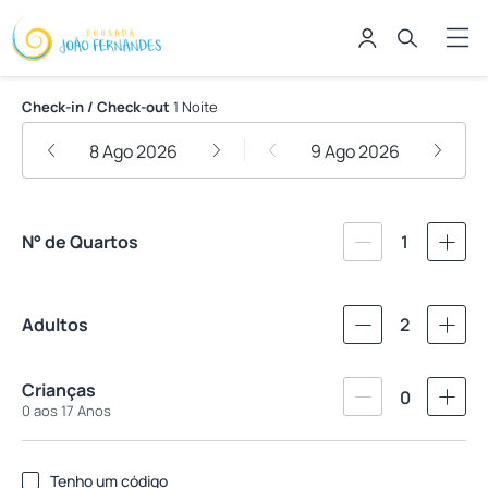
Pousada João Fernandes
Check-in / Check-out
1 Noite
8 Ago 2026
9 Ago 2026
N° de Quartos
1
Adultos
2
Crianças
0
0 aos 17 Anos
Tenho um código