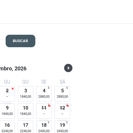
BUSCAR
mbro,
2026
QU
QU
SE
SÁ
3
3
2
3
4
5
1840,00
2880,00
2880,00
2
2
9
10
11
12
1840,00
1840,00
2
2
16
17
18
19
2240,00
2240,00
2450,00
2450,00