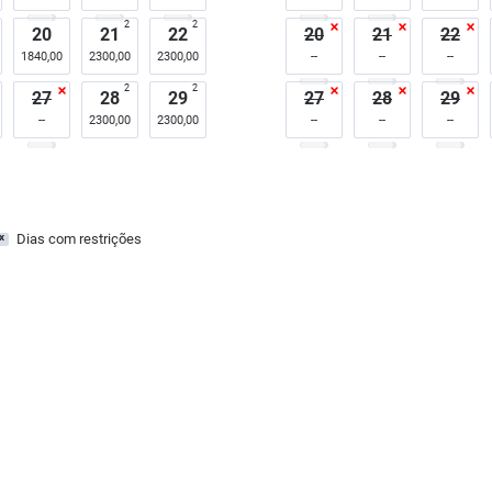
2
2
20
21
22
20
21
22
1840,00
2300,00
2300,00
2
2
27
28
29
27
28
29
2300,00
2300,00
Dias com restrições
x