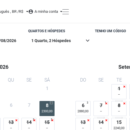
i
uguês , BR /
R$
A minha conta
QUARTOS E HÓSPEDES
TENHO UM CÓDIGO
026
Sete
QU
SE
SÁ
DO
SE
TE
1
1
2
3
1
6
7
8
6
7
8
2300,00
2880,00
2
2
13
14
15
13
14
15
2240,00