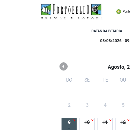
Portobello Resort e Safar
Port
DATAS DA ESTADIA
Agosto,
2
DO
SE
TE
QU
2
3
4
5
9
10
11
12