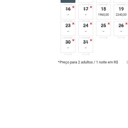
16
17
18
19
1960,00
2240,00
23
24
25
26
30
31
*Preço para
2
adultos
/ 1 noite em R$