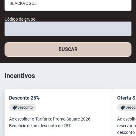
Código de grupo
BUSCAR
Incentivos
Desconto 25%
Oferta S
Desconto
Descon
Ao escolher o Tarifário: Promo Square 2026.
Ao escolh
Beneficie de um desconto de 25%.
reservar 
desconto 