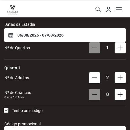
Square Design Hotel
Datas da Estadia
1
Nº de Quartos
Quarto
1
2
Nº de Adultos
Nº de Crianças
0
0 aos
17
Anos
Tenho um código
Código promocional