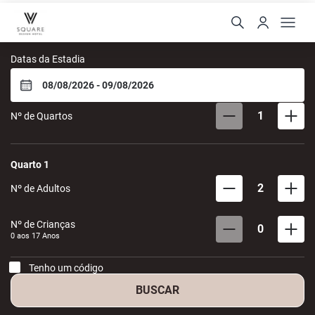
Square Design Hotel
Datas da Estadia
1
Nº de Quartos
Quarto
1
2
Nº de Adultos
Nº de Crianças
0
0 aos
17
Anos
Tenho um código
BUSCAR