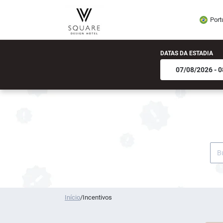
Port
DATAS DA ESTADIA
Início
/
Incentivos