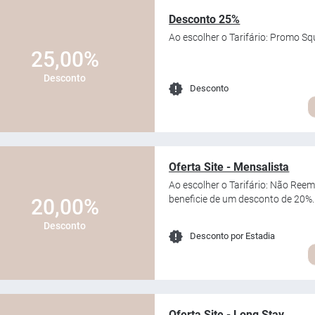
Desconto 25%
Ao escolher o Tarifário: Promo S
25,00%
Desconto
Desconto
Oferta Site - Mensalista
Ao escolher o Tarifário: Não Reem
beneficie de um desconto de 20%.
20,00%
Desconto
Desconto por Estadia
Oferta Site - Long Stay