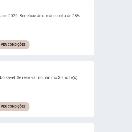
quare 2026. Beneficie de um desconto de 25%.
VER CONDIÇÕES
bolsável. Se reservar no mínimo 30 noite(s)
VER CONDIÇÕES