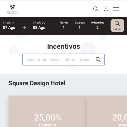
Check-In
Check-Out
Noites
Quartos
Hóspedes
07 Ago
08 Ago
1
1
2
Editar
Incentivos
Square Design Hotel
25,00%
20,
Desconto
Desc