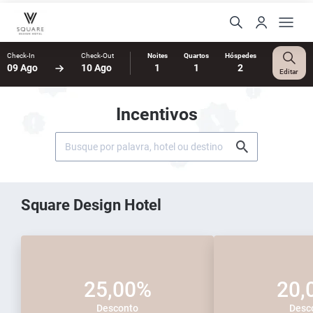
Check-In
Check-Out
Noites
Quartos
Hóspedes
09 Ago
10 Ago
1
1
2
Editar
Incentivos
Square Design Hotel
25,00%
20,
Desconto
Desc