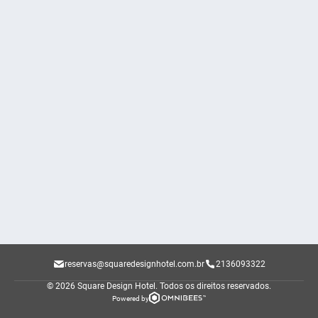
reservas@squaredesignhotel.com.br
2136093322
© 2026 Square Design Hotel.
Todos os direitos reservados.
Powered by