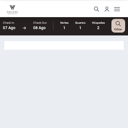
Check-In
Check-Out
Noites
Quartos
Hóspedes
07 Ago
08 Ago
1
1
2
Editar