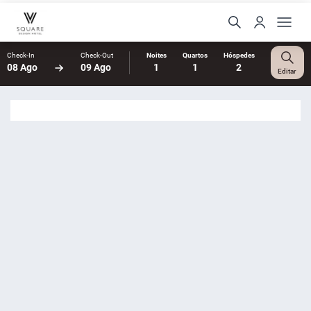
Check-In
Check-Out
Noites
Quartos
Hóspedes
08 Ago
09 Ago
1
1
2
Editar