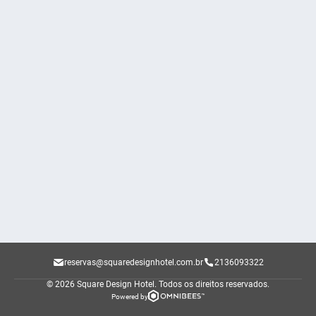
reservas@squaredesignhotel.com.br
2136093322
© 2026 Square Design Hotel.
Todos os direitos reservados.
Powered by