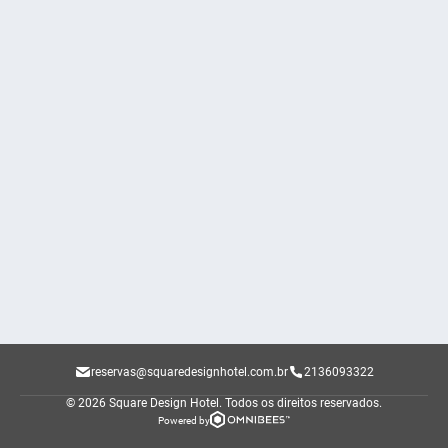
reservas@squaredesignhotel.com.br
2136093322
© 2026 Square Design Hotel.
Todos os direitos reservados.
Powered by