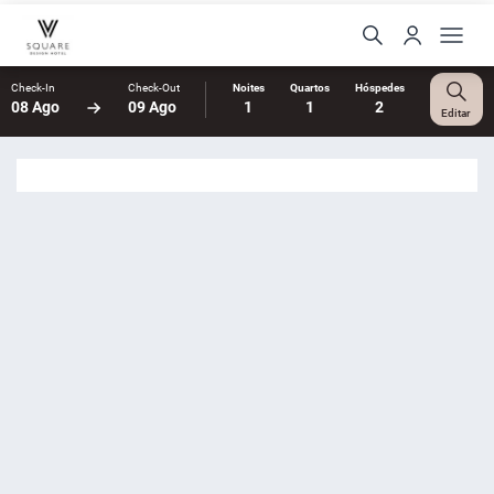
Check-In
Check-Out
Noites
Quartos
Hóspedes
08 Ago
09 Ago
1
1
2
Editar