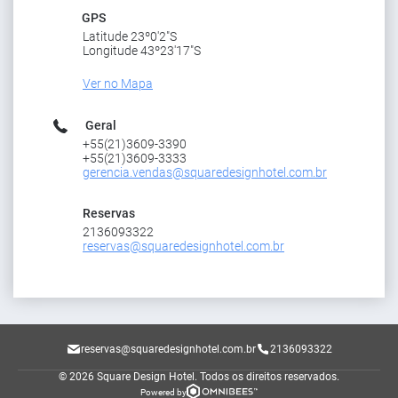
GPS
Latitude 23º0'2"S
Longitude 43º23'17"S
Ver no Mapa
Geral
+55(21)3609-3390
+55(21)3609-3333
gerencia.vendas@squaredesignhotel.com.br
Reservas
2136093322
reservas@squaredesignhotel.com.br
reservas@squaredesignhotel.com.br
2136093322
© 2026 Square Design Hotel.
Todos os direitos reservados.
Powered by