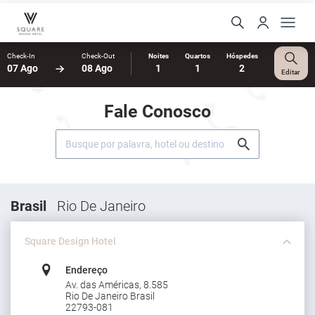
Check-In
Check-Out
Noites
Quartos
Hóspedes
07 Ago
08 Ago
1
1
2
Editar
Fale Conosco
Brasil
Rio De Janeiro
Square Design Hotel
Endereço
Av. das Américas, 8.585
Rio De Janeiro Brasil
22793-081