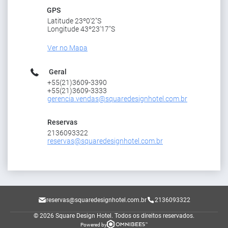
GPS
Latitude 23º0'2"S
Longitude 43º23'17"S
Ver no Mapa
Geral
+55(21)3609-3390
+55(21)3609-3333
gerencia.vendas@squaredesignhotel.com.br
Reservas
2136093322
reservas@squaredesignhotel.com.br
reservas@squaredesignhotel.com.br
2136093322
© 2026 Square Design Hotel.
Todos os direitos reservados.
Powered by