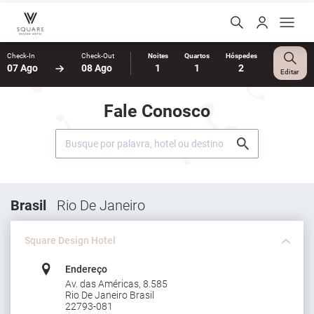
Check-In
Check-Out
Noites
Quartos
Hóspedes
07 Ago
08 Ago
1
1
2
Editar
Fale Conosco
Brasil
Rio De Janeiro
Square Design Hotel
Endereço
Av. das Américas, 8.585
Rio De Janeiro Brasil
22793-081